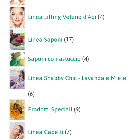
4
Linea Lifting Veleno d'Api
4
prodotti
17
Linea Saponi
17
prodotti
4
Saponi con astuccio
4
prodotti
Linea Shabby Chic - Lavanda e Miele
6
6
prodotti
9
Prodotti Speciali
9
prodotti
7
Linea Capelli
7
prodotti