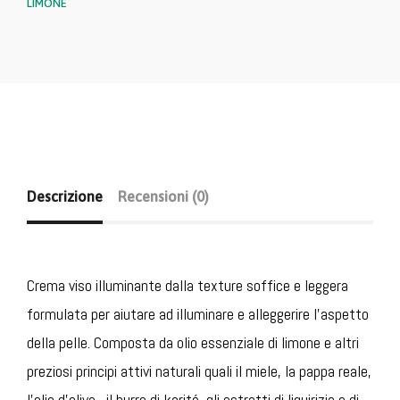
LIMONE
Descrizione
Recensioni (0)
Crema viso illuminante dalla texture soffice e leggera
formulata per aiutare ad illuminare e alleggerire l’aspetto
della pelle. Composta da olio essenziale di limone e altri
preziosi principi attivi naturali quali il miele, la pappa reale,
l’olio d’oliva, il burro di karité, gli estratti di liquirizia e di