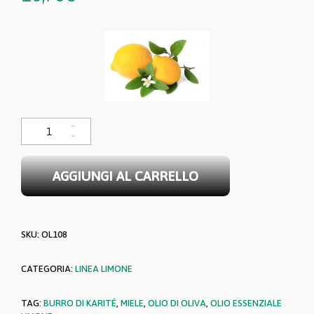
Crema viso illuminante al limone , olio d'oliva e miele - 50 ml quantità
AGGIUNGI AL CARRELLO
SKU:
OL108
CATEGORIA:
LINEA LIMONE
TAG:
BURRO DI KARITÈ
,
MIELE
,
OLIO DI OLIVA
,
OLIO ESSENZIALE