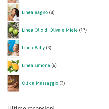
8
Linea Bagno
8
prodotti
13
Linea Olio di Oliva e Miele
13
prodotti
3
Linea Baby
3
prodotti
6
Linea Limone
6
prodotti
2
Oli da Massaggio
2
prodotti
Ultime recensioni