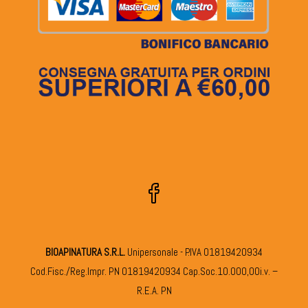
BIOAPINATURA S.R.L.
Unipersonale - P.IVA 01819420934
Cod.Fisc./Reg.Impr. PN 01819420934 Cap.Soc.10.000,00i.v. –
R.E.A. PN