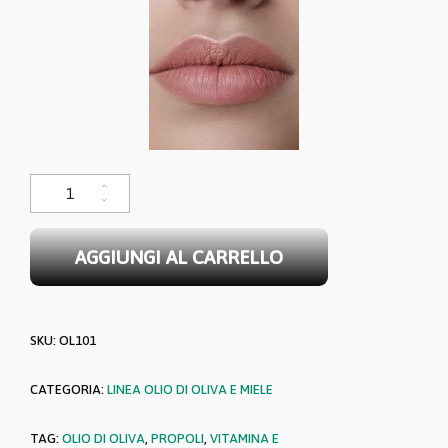
Stick labbra all'olio d'oliva, propoli, vitamina E - 4 gr. quantità
AGGIUNGI AL CARRELLO
SKU:
OL101
CATEGORIA:
LINEA OLIO DI OLIVA E MIELE
TAG:
OLIO DI OLIVA
,
PROPOLI
,
VITAMINA E