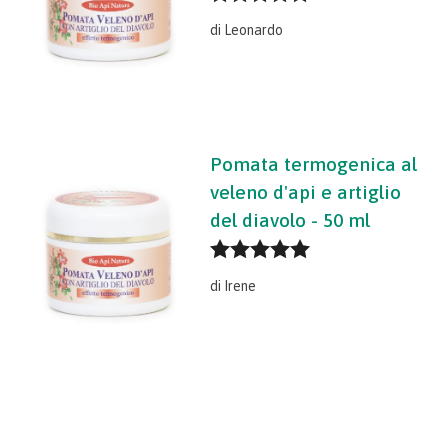
Valutato
5
di Leonardo
su 5
Pomata termogenica al
veleno d'api e artiglio
del diavolo - 50 ml
Valutato
5
di Irene
su 5