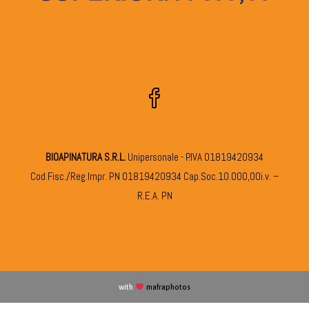
BIOAPINATURA S.R.L.
Unipersonale - P.IVA 01819420934
Cod.Fisc./Reg.Impr. PN 01819420934 Cap.Soc.10.000,00i.v. –
R.E.A. PN
with
mafraphotos