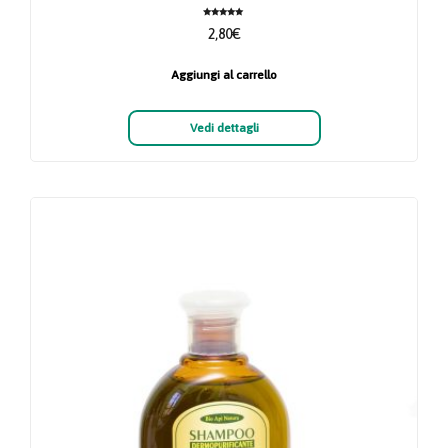
Valutato
2,80
€
5.00
su 5
Aggiungi al carrello
Vedi dettagli