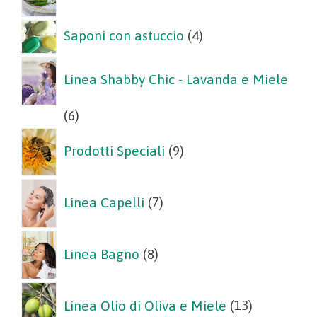
4
Saponi con astuccio
4
prodotti
Linea Shabby Chic - Lavanda e Miele
6
6
prodotti
9
Prodotti Speciali
9
prodotti
7
Linea Capelli
7
prodotti
8
Linea Bagno
8
prodotti
13
Linea Olio di Oliva e Miele
13
prodotti